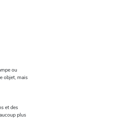
lampe ou
e objet, mais
ns et des
eaucoup plus