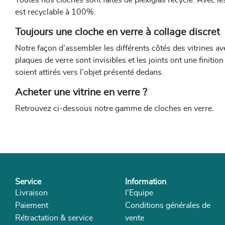
Toutes nos cloches sont faites de plexiglas recyclé. Avec l
est recyclable à 100%.
Toujours une cloche en verre à collage discret
Notre façon d’assembler les différents côtés des vitrines av
plaques de verre sont invisibles et les joints ont une finitio
soient attirés vers l'objet présenté dedans.
Acheter une vitrine en verre ?
Retrouvez ci-dessous notre gamme de cloches en verre.
Service
Information
Livraison
l'Equipe
Paiement
Conditions générales de
Rétractation & service
vente