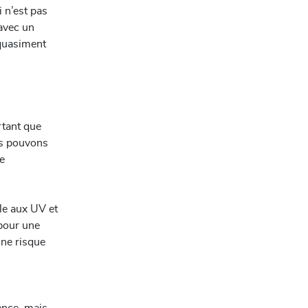
 n’est pas
 avec un
 quasiment
rtant que
ous pouvons
me
ble aux UV et
 pour une
ine risque