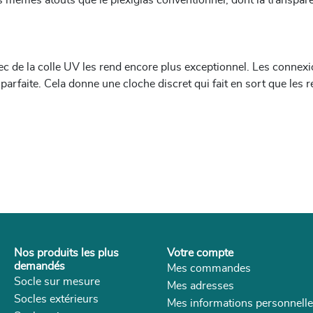
es mêmes atouts que le plexiglas conventionnel, dont la transpar
ec de la colle UV les rend encore plus exceptionnel. Les connexi
n parfaite. Cela donne une cloche discret qui fait en sort que les 
Nos produits les plus
Votre compte
demandés
Mes commandes
Socle sur mesure
Mes adresses
Socles extérieurs
Mes informations personnell