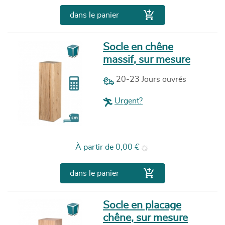

dans le panier
Socle en chêne
massif, sur mesure
20-23 Jours ouvrés
Urgent?
Prix
À partir de
0,00 €

dans le panier
Socle en placage
chêne, sur mesure