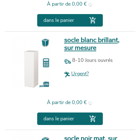
Prix
À partir de
0,00 €

dans le panier
socle blanc brillant,
sur mesure
8-10 Jours ouvrés
Urgent?
Prix
À partir de
0,00 €

dans le panier
socle noir mat, sur