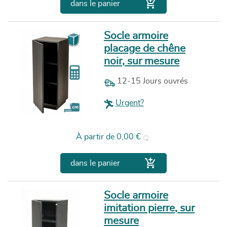

dans le panier
Socle armoire
placage de chêne
noir, sur mesure
12-15 Jours ouvrés
Urgent?
Prix
À partir de
0,00 €

dans le panier
Socle armoire
imitation pierre, sur
mesure