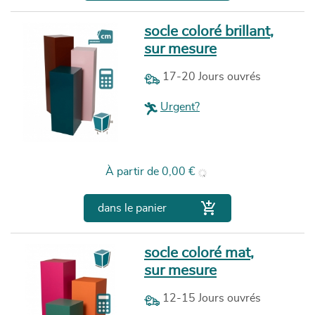
socle coloré brillant,
sur mesure
17-20 Jours ouvrés
Urgent?
Prix
À partir de
0,00 €

dans le panier
socle coloré mat,
sur mesure
12-15 Jours ouvrés