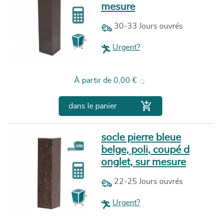
mesure
30-33 Jours ouvrés
Urgent?
Prix
À partir de
0,00 €

dans le panier
socle pierre bleue
belge, poli, coupé d
onglet, sur mesure
22-25 Jours ouvrés
Urgent?