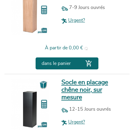
7-9 Jours ouvrés
Urgent?
Prix
À partir de
0,00 €

dans le panier
Socle en placage
chêne noir, sur
mesure
12-15 Jours ouvrés
Urgent?