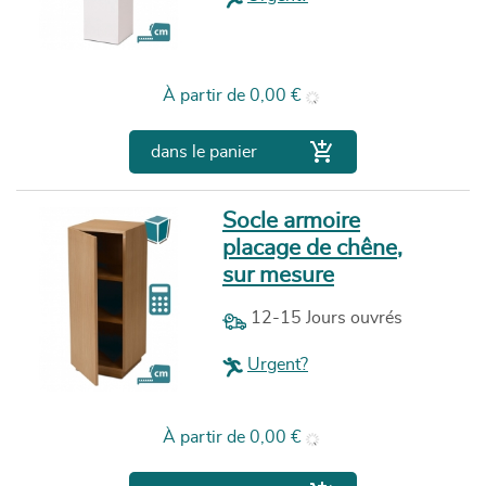
Prix
À partir de
0,00 €

dans le panier
Socle armoire
placage de chêne,
sur mesure
12-15 Jours ouvrés
Urgent?
Prix
À partir de
0,00 €