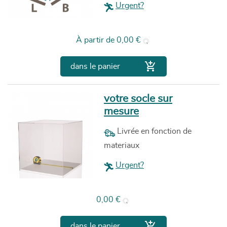
Urgent?
Prix
À partir de
0,00 €

dans le panier
votre socle sur
mesure
Livrée en fonction de
materiaux
Urgent?
Prix
0,00 €

dans le panier