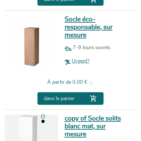
Socle éco-
responsable, sur
mesure
7-9 Jours ouvrés
Urgent?
Prix
À partir de
0,00 €

dans le panier
copy of Socle solits
blanc mat, sur
mesure