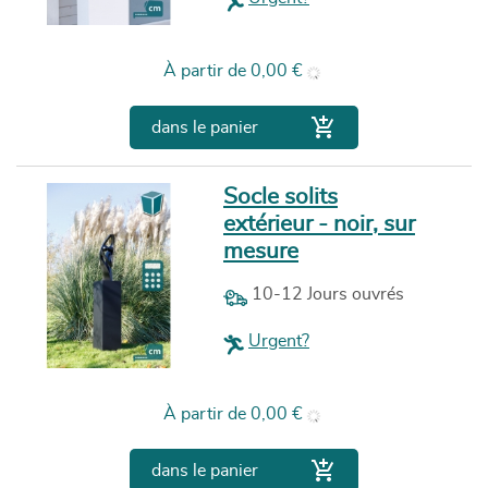
Prix
À partir de
0,00 €

dans le panier
Socle solits
extérieur - noir, sur
mesure
10-12 Jours ouvrés
Urgent?
Prix
À partir de
0,00 €

dans le panier