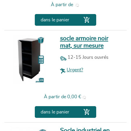
Prix
À partir de

dans le panier
socle armoire noir
mat, sur mesure
12-15 Jours ouvrés
Urgent?
Prix
À partir de
0,00 €

dans le panier
Socle industriel en