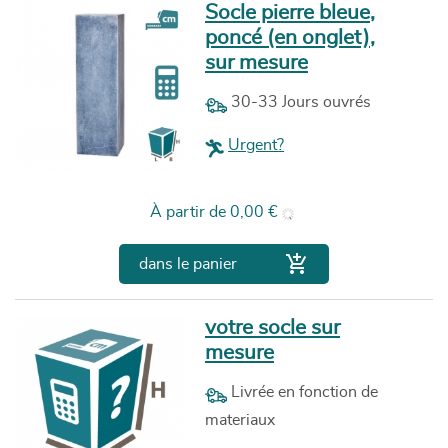
Socle pierre bleue,
poncé (en onglet),
sur mesure
30-33 Jours ouvrés
Urgent?
Prix
À partir de
0,00 €

dans le panier
votre socle sur
mesure
Livrée en fonction de
materiaux