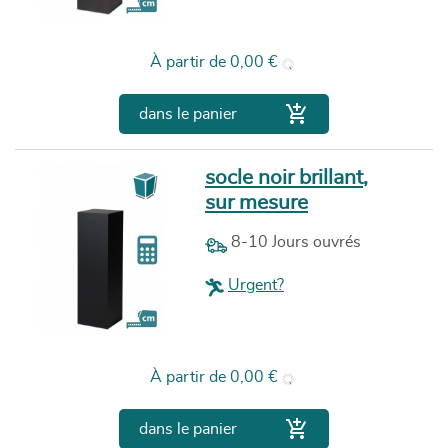
Prix
À partir de
0,00 €

dans le panier
socle noir brillant,
sur mesure
8-10 Jours ouvrés
Urgent?
Prix
À partir de
0,00 €

dans le panier