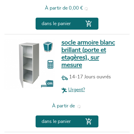
Prix
À partir de
0,00 €

dans le panier
socle armoire blanc
brillant (porte et
etagères), sur
mesure
14-17 Jours ouvrés
Urgent?
Prix
À partir de

dans le panier