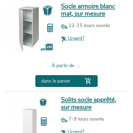
Socle armoire blanc
mat, sur mesure
12-15 Jours ouvrés
Urgent?
Prix
À partir de

dans le panier
Solits socle apprêté,
sur mesure
7-9 Jours ouvrés
Urgent?