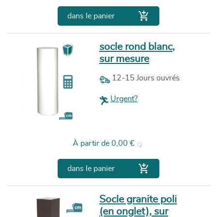

dans le panier
socle rond blanc,
sur mesure
12-15 Jours ouvrés
Urgent?
Prix
À partir de
0,00 €

dans le panier
Socle granite poli
(en onglet), sur