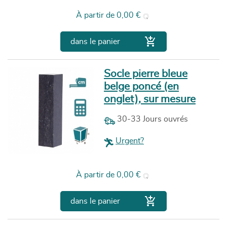
Prix
À partir de
0,00 €

dans le panier
Socle pierre bleue
belge poncé (en
onglet), sur mesure
30-33 Jours ouvrés
Urgent?
Prix
À partir de
0,00 €

dans le panier