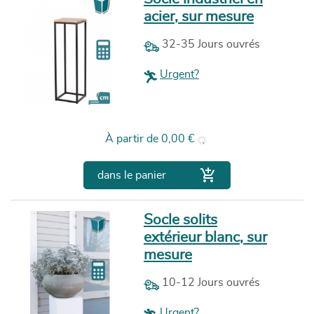
acier, sur mesure
32-35 Jours ouvrés
Urgent?
Prix
À partir de
0,00 €

dans le panier
Socle solits
extérieur blanc, sur
mesure
10-12 Jours ouvrés
Urgent?