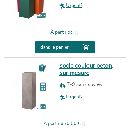
Urgent?
Prix
À partir de

dans le panier
socle couleur beton,
sur mesure
7-9 Jours ouvrés
Urgent?
Prix
À partir de
0,00 €