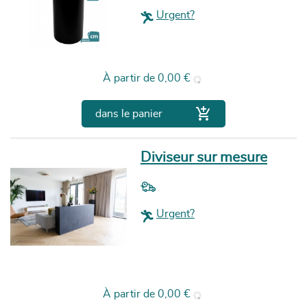
Urgent?
Prix
À partir de
0,00 €

dans le panier
Diviseur sur mesure
Urgent?
Prix
À partir de
0,00 €