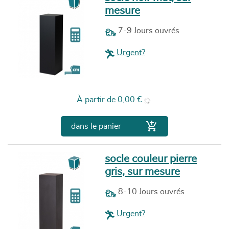
mesure
7-9 Jours ouvrés
Urgent?
Prix
À partir de
0,00 €

dans le panier
socle couleur pierre
gris, sur mesure
8-10 Jours ouvrés
Urgent?