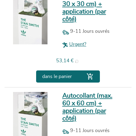
30 x 30 cm) +
application (par
côté)
9-11 Jours ouvrés
Urgent?
Prix
53,14 €

dans le panier
Autocollant (max.
60 x 60 cm) +
application (par
côté)
9-11 Jours ouvrés