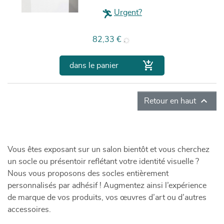
Urgent?
Prix
82,33 €

dans le panier

Retour en haut
Vous êtes exposant sur un salon bientôt et vous cherchez
un socle ou présentoir reflétant votre identité visuelle ?
Nous vous proposons des socles entièrement
personnalisés par adhésif ! Augmentez ainsi l’expérience
de marque de vos produits, vos œuvres d’art ou d’autres
accessoires.