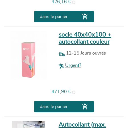
Prix
426,16 €

dans le panier
socle 40x40x100 +
autocollant couleur
12-15 Jours ouvrés
Urgent?
Prix
471,90 €

dans le panier
Autocollant (max.