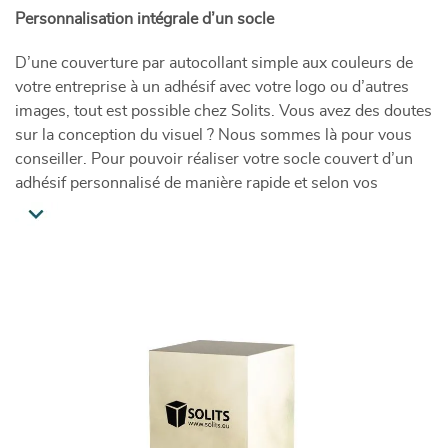
Personnalisation intégrale d’un socle
D’une couverture par autocollant simple aux couleurs de
votre entreprise à un adhésif avec votre logo ou d’autres
images, tout est possible chez Solits. Vous avez des doutes
sur la conception du visuel ? Nous sommes là pour vous
conseiller. Pour pouvoir réaliser votre socle couvert d’un
adhésif personnalisé de manière rapide et selon vos
attentes, nous vous demandons de nous fournir votre
visuel en fichier vectoriel (formats acceptés : .pdf, .ai ou
.eps).
Curieux du prix ?
La fabrication d’un socle avec un adhésif intégral est faite
sur mesure. Pour vous donner une idée du prix, vous
trouvez ci-dessous les tarifs pour deux socles de
différentes dimensions. Vous souhaiteriez un présentoir
personnalisé d’une autre taille ?
>Transmettez-nous votre