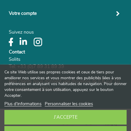
Votre compte
Suivez nous
Contact
Solits
Tel: +33 (0)7 89 31 89 39
Ce site Web utilise ses propres cookies et ceux de tiers pour
améliorer nos services et vous montrer des publicités liées à vos
Nos clients nous donnent une moyenne de 8,8 sur 10.
préférences en analysant vos habitudes de navigation. Pour donner
Consultez nos 1982 avis ici
votre consentement à son utilisation, appuyez sur le bouton
Accepter.
Plus d'informations
Personnaliser les cookies
J'ACCEPTE