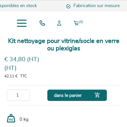
ponibles en stock
Fabrication sur mesure
(0)
Kit nettoyage pour vitrine/socle en verre
ou plexiglas
€ 34,80 (HT)
(HT)
42,11 €
TTC

dans le panier
0 kg